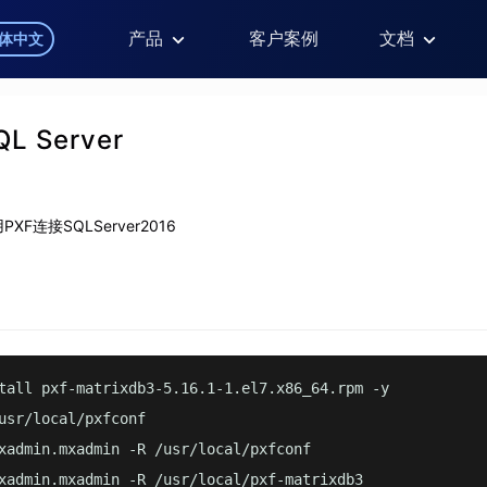
产品
客户案例
文档
体中文
L Server
F连接SQLServer2016
tall pxf-matrixdb3-5.16.1-1.el7.x86_64.rpm -y

usr/local/pxfconf

xadmin.mxadmin -R /usr/local/pxfconf

xadmin.mxadmin -R /usr/local/pxf-matrixdb3
