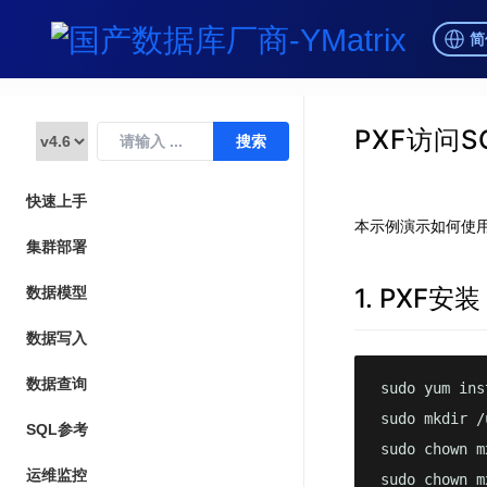
简
PXF访问SQ
快速上手
本示例演示如何使用PX
集群部署
1. PXF安装
数据模型
数据写入
数据查询
sudo yum ins
sudo mkdir /
SQL参考
sudo chown m
运维监控
sudo chown m