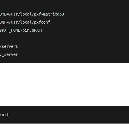
OME=/usr/local/pxf-matrixdb3

ONF=/usr/local/pxfconf

$PXF_HOME/bin:$PATH

/servers

v_server
init