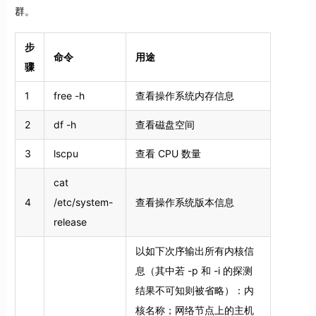
群。
步
命令
用途
骤
1
free -h
查看操作系统内存信息
2
df -h
查看磁盘空间
3
lscpu
查看 CPU 数量
cat
4
/etc/system-
查看操作系统版本信息
release
以如下次序输出所有内核信
息（其中若 -p 和 -i 的探测
结果不可知则被省略）：内
核名称；网络节点上的主机