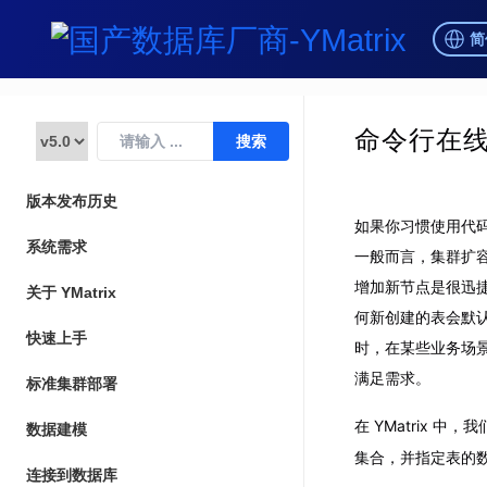
简
命令行在
版本发布历史
如果你习惯使用代码
系统需求
一般而言，集群扩
增加新节点是很迅捷的
关于 YMatrix
何新创建的表会默
快速上手
时，在某些业务场
满足需求。
标准集群部署
在 YMatrix 中
数据建模
集合，并指定表的
连接到数据库