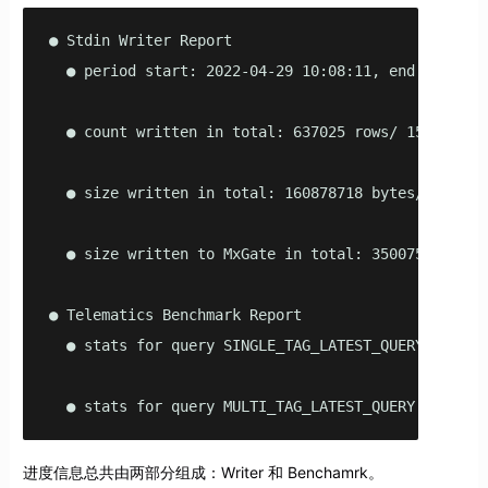
● Stdin Writer Report

  ● period start: 2022-04-29 10:08:11, end: 2022-0
  ● count written in total: 637025 rows/ 1500000 r
  ● size written in total: 160878718 bytes/ 360000
  ● size written to MxGate in total: 350075440 byt
● Telematics Benchmark Report

  ● stats for query SINGLE_TAG_LATEST_QUERY with pa
  ● stats for query MULTI_TAG_LATEST_QUERY with pa
进度信息总共由两部分组成：Writer 和 Benchamrk。