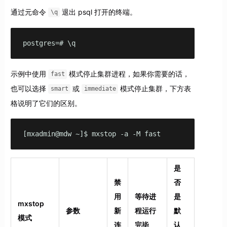
通过元命令
退出 psql 打开的终端。
\q
postgres=# \q
示例中使用
模式停止集群进程，如果你需要的话，
fast
也可以选择
或
模式停止集群，下方表
smart
immediate
格说明了它们的区别。
[mxadmin@mdw ~]$ mxstop -a -M fast
是
禁
否
用
等待进
是
mxstop
参数
新
程运行
默
模式
连
完毕
认