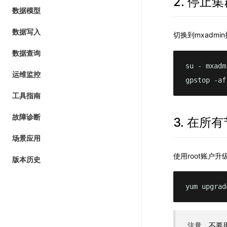
2. 停止
数据模型
数据写入
切换到mxadmi
数据查询
su - mxadmi
运维监控
gpstop -af
工具指南
故障诊断
3. 在所
场景应用
使用root账户升
版本历史
yum upgrad
注意，不要