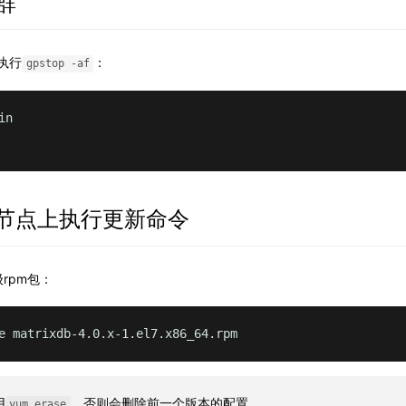
集群
n执行
：
gpstop -af
n

有节点上执行更新命令
级rpm包：
e matrixdb-4.0.x-1.el7.x86_64.rpm
用
，否则会删除前一个版本的配置
yum erase