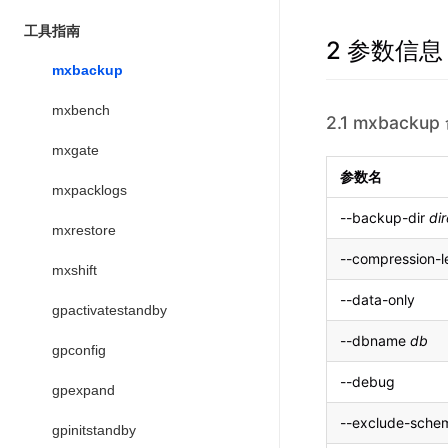
工具指南
2 参数信息
mxbackup
mxbench
2.1 mxback
mxgate
参数名
mxpacklogs
--backup-dir
di
mxrestore
--compression-l
mxshift
--data-only
gpactivatestandby
--dbname
db
gpconfig
--debug
gpexpand
--exclude-sch
gpinitstandby