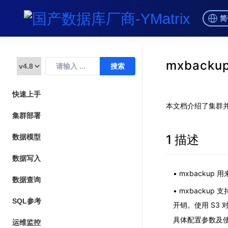
简
mxbacku
快速上手
本文档介绍了集群并行
集群部署
1 描述
数据模型
数据写入
mxbacku
数据查询
mxbackup
SQL参考
开销。使用 S3
具体配置参数及
运维监控