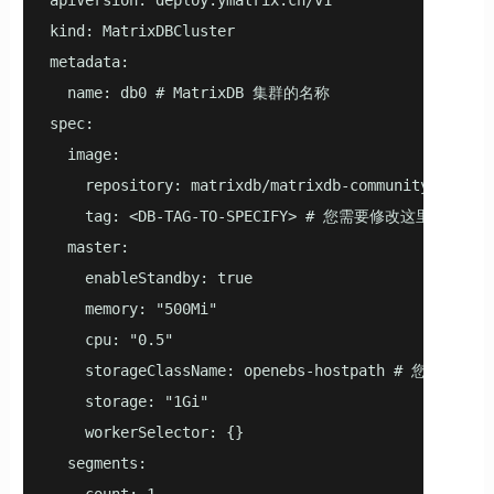
apiVersion: deploy.ymatrix.cn/v1

kind: MatrixDBCluster

metadata:

  name: db0 # MatrixDB 集群的名称

spec:

  image:

    repository: matrixdb/matrixdb-commun
    tag: <DB-TAG-TO-SPECIFY> # 您需要修改这里的t
  master:

    enableStandby: true

    memory: "500Mi"

    cpu: "0.5"

    storageClassName: openebs-hostpath # 您可以选
    storage: "1Gi"

    workerSelector: {}

  segments:
