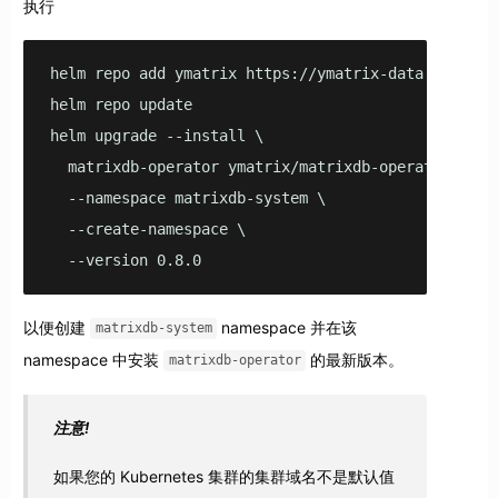
执行
helm repo add ymatrix https://ymatrix-data.github.i
helm repo update

helm upgrade --install \

  matrixdb-operator ymatrix/matrixdb-operator \

  --namespace matrixdb-system \

  --create-namespace \

  --version 0.8.0
以便创建
namespace 并在该
matrixdb-system
namespace 中安装
的最新版本。
matrixdb-operator
注意!
如果您的 Kubernetes 集群的集群域名不是默认值