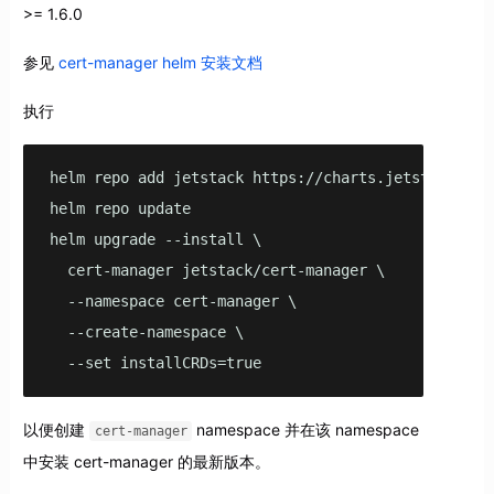
>= 1.6.0
参见
cert-manager helm 安装文档
执行
helm repo add jetstack https://charts.jetstack.io

helm repo update

helm upgrade --install \

  cert-manager jetstack/cert-manager \

  --namespace cert-manager \

  --create-namespace \

  --set installCRDs=true
以便创建
namespace 并在该 namespace
cert-manager
中安装 cert-manager 的最新版本。