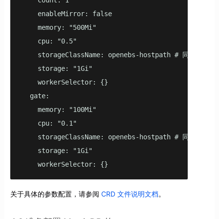
    count: 1

    enableMirror: false

    memory: "500Mi"

    cpu: "0.5"

    storageClassName: openebs-hostpath # 同 spec.ma
    storage: "1Gi"

    workerSelector: {}

  gate:

    memory: "100Mi"

    cpu: "0.1"

    storageClassName: openebs-hostpath # 同 spec.ma
    storage: "1Gi"

    workerSelector: {}
关于具体的参数配置，请参阅
CRD 文件说明文档
。