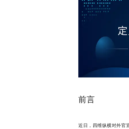
前言
近日，四维纵横对外官宣已