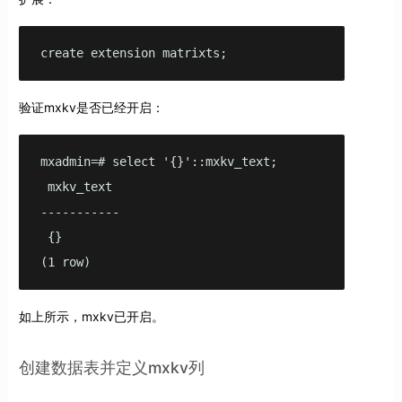
create extension matrixts;
验证mxkv是否已经开启：
mxadmin=# select '{}'::mxkv_text;

 mxkv_text

-----------

 {}

(1 row)
如上所示，mxkv已开启。
创建数据表并定义mxkv列