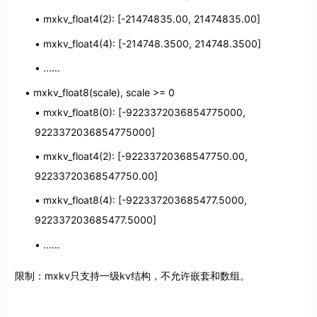
mxkv_float4(2): [-21474835.00, 21474835.00]
mxkv_float4(4): [-214748.3500, 214748.3500]
......
mxkv_float8(scale), scale >= 0
mxkv_float8(0): [-9223372036854775000,
9223372036854775000]
mxkv_float4(2): [-92233720368547750.00,
92233720368547750.00]
mxkv_float8(4): [-922337203685477.5000,
922337203685477.5000]
......
限制：mxkv只支持一级kv结构，不允许嵌套和数组。