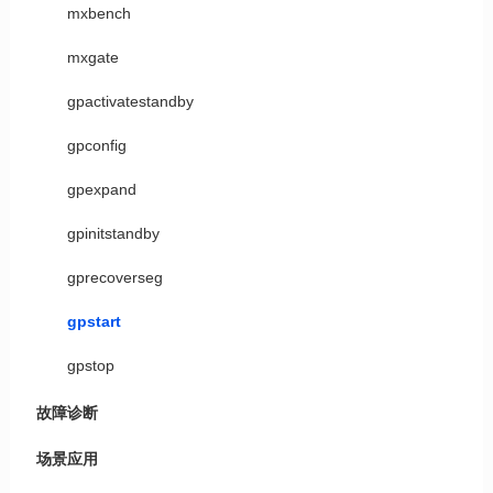
mxbench
mxgate
gpactivatestandby
gpconfig
gpexpand
gpinitstandby
gprecoverseg
gpstart
gpstop
故障诊断
场景应用