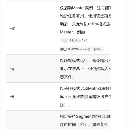
仅启动Master实例，这可能对
维护任务有用。使用该选项启
动后，只允许以utility模式连接
-m
Master。例如：
PGOPTIONS='-c
gp_role=utility' psql
以静默模式运行。命令输出不
-q
显示在屏幕上，但仍然写入日
志文件。
以受限模式启动MatrixDB数据
-R
库（只允许数据库超级用户连
接）。
指定等待Segment实例启动的
超时时间（秒）。如果某个