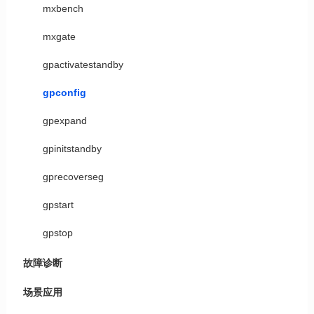
mxbench
mxgate
gpactivatestandby
gpconfig
gpexpand
gpinitstandby
gprecoverseg
gpstart
gpstop
故障诊断
场景应用