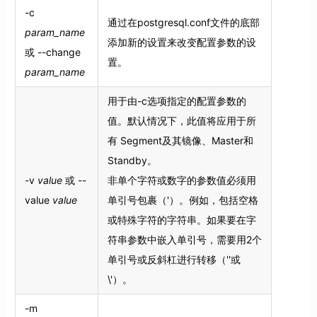
-c
通过在postgresql.conf文件的底部
param_name
添加新的设置来改变配置参数的设
或 --change
置。
param_name
用于由-c选项指定的配置参数的
值。默认情况下，此值将应用于所
有 Segment及其镜像、Master和
Standby。
-v
value
或 --
非单个字符或数字的参数值必须用
value
value
单引号包裹（'）。例如，包括空格
或特殊字符的字符串。如果要在字
符串参数中嵌入单引号，需要用2个
单引号或反斜杠进行转移（''或
\'）。
-m