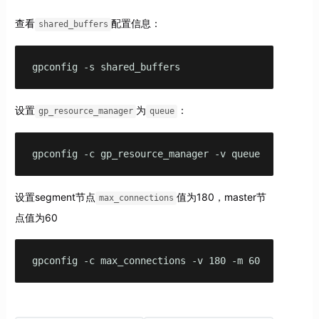
查看
配置信息：
shared_buffers
gpconfig -s shared_buffers
设置
为
：
gp_resource_manager
queue
gpconfig -c gp_resource_manager -v queue
设置segment节点
值为180，master节
max_connections
点值为60
gpconfig -c max_connections -v 180 -m 60