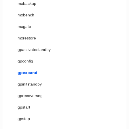
mxbackup
mxbench
mxgate
mxrestore
gpactivatestandby
gpconfig
gpexpand
gpinitstandby
gprecoverseg
gpstart
gpstop