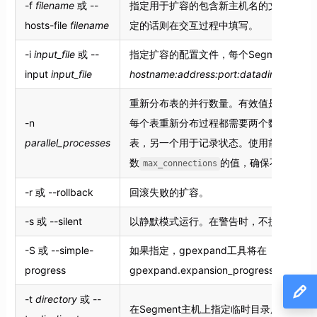
-f
filename
或 --
指定用于扩容的包含新主机名的文件，每
hosts-file
filename
定的话则在交互过程中填写。
-i
input_file
或 --
指定扩容的配置文件，每个Segment要
input
input_file
hostname:address:port:datadir:dbid:con
重新分布表的并行数量。有效值是1 - 96。
-n
每个表重新分布过程都需要两个数据库连
parallel_processes
表，另一个用于记录状态。使用前需要检
数
的值，确保不超过最
max_connections
-r 或 --rollback
回滚失败的扩容。
-s 或 --silent
以静默模式运行。在警告时，不提示确认
-S 或 --simple-
如果指定，gpexpand工具将在
progress
gpexpand.expansion_progress中
-t
directory
或 --
在Segment主机上指定临时目录用来存放t