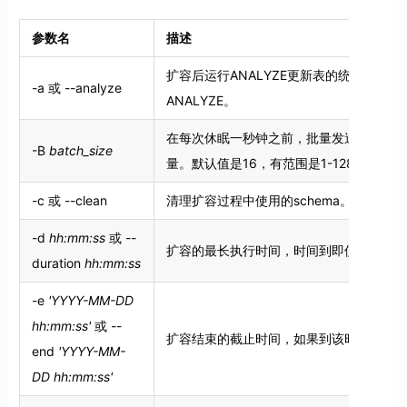
参数名
描述
扩容后运行ANALYZE更新表的统计信息
-a 或 --analyze
ANALYZE。
在每次休眠一秒钟之前，批量发送到指定
-B
batch_size
量。默认值是16，有范围是1-128。
-c 或 --clean
清理扩容过程中使用的schema。
-d
hh:mm:ss
或 --
扩容的最长执行时间，时间到即使未完成
duration
hh:mm:ss
-e
'YYYY-MM-DD
hh:mm:ss'
或 --
扩容结束的截止时间，如果到该时间还未
end
'YYYY-MM-
DD hh:mm:ss'