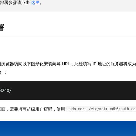
.04 部署步骤请点击
这里
。
署
览器访问以下图形化安装向导 URL，此处填写 IP 地址的服务器将成为你集
w）：
8240/
页面，需要填写超级用户密码，使用
sudo more /etc/matrixdb6/auth.co