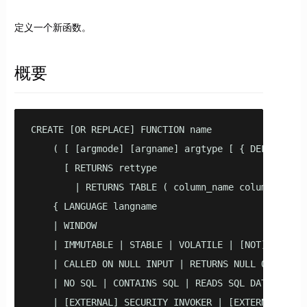
定义一个新函数。
概要
CREATE [OR REPLACE] FUNCTION name    

    ( [ [argmode] [argname] argtype [ { DEFAULT | =
      [ RETURNS rettype 

        | RETURNS TABLE ( column_name column_type [
    { LANGUAGE langname

    | WINDOW

    | IMMUTABLE | STABLE | VOLATILE | [NOT] LEAKPRO
    | CALLED ON NULL INPUT | RETURNS NULL ON NULL I
    | NO SQL | CONTAINS SQL | READS SQL DATA | MODI
    | [EXTERNAL] SECURITY INVOKER | [EXTERNAL] SECU