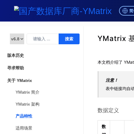
简
YMatrix
版本历史
本文档介绍了 YMa
寻求帮助
注意！
关于 YMatrix
表中链接均自
YMatrix 简介
YMatrix 架构
数据定义
产品特性
数
适用场景