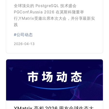
架构
全球顶尖的 PostgreSQL 技术盛会
PGConf.Russia 2026 在莫斯科隆重举
行,YMatrix受邀出席本次大会，并分享最新实
践
#公司动态
2026-04-13
YMatrix 亮相 2026 用友全球生态大