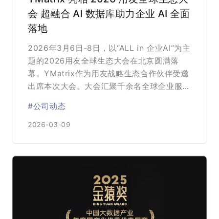
会 超融合 AI 数据库助力企业 AI 全面
落地
2026年3月6日-8日，以“ALL in 企业AI”为主
题的2026用友全球生态大会在北京圆满落
幕。YMatrix作为用友战略生态合作伙伴受邀
出席本次大会。大会汇聚千余名全球企业服务
领域的顶尖技术专家、生态合作伙伴及行业客
#公司动态
户代表，以企业AI落地为核心锚点，深度解读
用友BIP企业AI战略落地路径，共探产业智能
2026-03-09
升级新方向，描绘全球生态合作新蓝图。