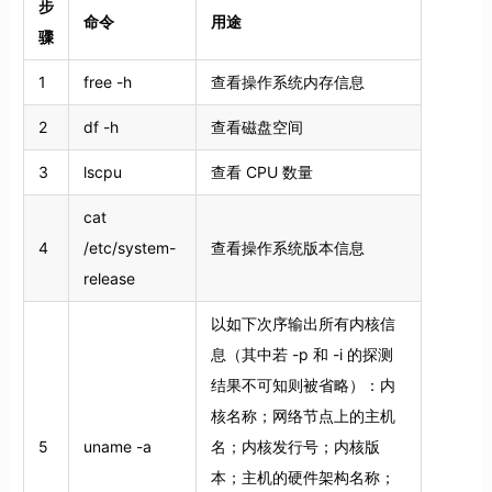
步
命令
用途
骤
1
free -h
查看操作系统内存信息
2
df -h
查看磁盘空间
3
lscpu
查看 CPU 数量
cat
4
/etc/system-
查看操作系统版本信息
release
以如下次序输出所有内核信
息（其中若 -p 和 -i 的探测
结果不可知则被省略）：内
核名称；网络节点上的主机
5
uname -a
名；内核发行号；内核版
本；主机的硬件架构名称；