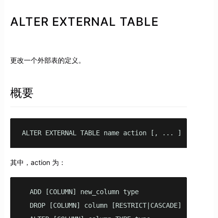
ALTER EXTERNAL TABLE
更改一个外部表的定义。
概要
ALTER EXTERNAL TABLE name action [, ... ]
其中，action 为：
  ADD [COLUMN] new_column type

  DROP [COLUMN] column [RESTRICT|CASCADE]
