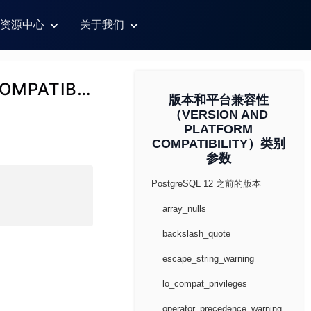
资源中心
关于我们
版本和平台兼容性（VERSION AND PLATFORM COMPATIBILITY）类别参数
版本和平台兼容性
（VERSION AND
PLATFORM
COMPATIBILITY）类别
参数
PostgreSQL 12 之前的版本
array_nulls
backslash_quote
escape_string_warning
lo_compat_privileges
operator_precedence_warning