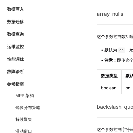
数据写入
array_nulls
数据迁移
数据查询
这个参数控制数组
运维监控
默认为
，
on
性能调优
注意：
即使这
故障诊断
数据类型
默
参考指南
boolean
on
MPP 架构
backslash_quo
镜像分布策略
持续聚集
这个参数控制字符
滑动窗口