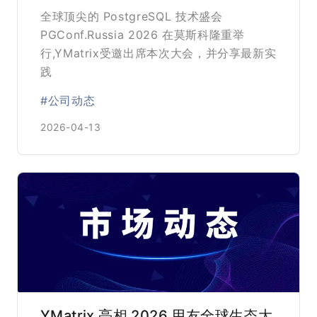
架构
全球顶尖的 PostgreSQL 技术盛会
PGConf.Russia 2026 在莫斯科隆重举
行,YMatrix受邀出席本次大会，并分享最新实
践
#公司动态
2026-04-13
YMatrix 亮相 2026 用友全球生态大