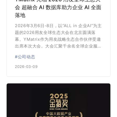
会 超融合 AI 数据库助力企业 AI 全面
落地
2026年3月6日-8日，以“ALL in 企业AI”为主
题的2026用友全球生态大会在北京圆满落
幕。YMatrix作为用友战略生态合作伙伴受邀
出席本次大会。大会汇聚千余名全球企业服务
领域的顶尖技术专家、生态合作伙伴及行业客
#公司动态
户代表，以企业AI落地为核心锚点，深度解读
用友BIP企业AI战略落地路径，共探产业智能
2026-03-09
升级新方向，描绘全球生态合作新蓝图。