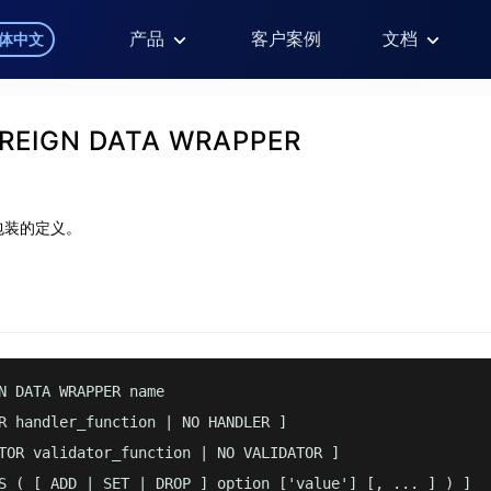
产品
客户案例
文档
体中文
REIGN DATA WRAPPER
包装的定义。
N DATA WRAPPER name

R handler_function | NO HANDLER ]

TOR validator_function | NO VALIDATOR ]

S ( [ ADD | SET | DROP ] option ['value'] [, ... ] ) ]
