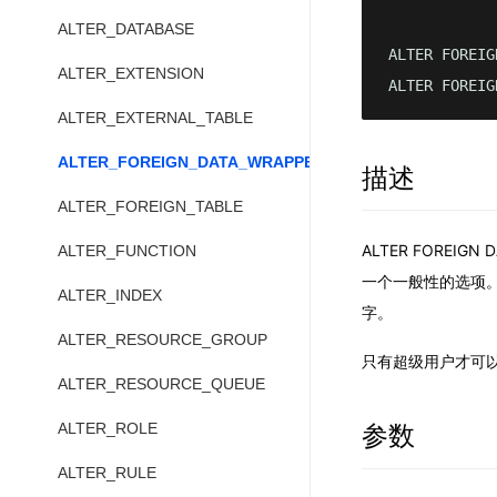
ALTER_DATABASE
ALTER FOREIG
ALTER_EXTENSION
ALTER FOREIG
ALTER_EXTERNAL_TABLE
ALTER_FOREIGN_DATA_WRAPPER
描述
ALTER_FOREIGN_TABLE
ALTER FORE
ALTER_FUNCTION
一个一般性的选项。
ALTER_INDEX
字。
ALTER_RESOURCE_GROUP
只有超级用户才可
ALTER_RESOURCE_QUEUE
ALTER_ROLE
参数
ALTER_RULE