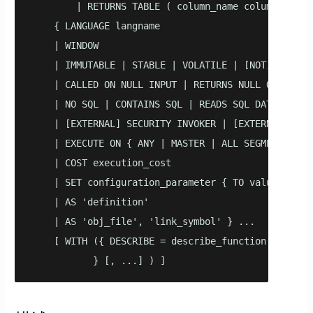
        | RETURNS TABLE ( column_name column_type [
    { LANGUAGE langname

    | WINDOW

    | IMMUTABLE | STABLE | VOLATILE | [NOT] LEAKPRO
    | CALLED ON NULL INPUT | RETURNS NULL ON NULL I
    | NO SQL | CONTAINS SQL | READS SQL DATA | MODI
    | [EXTERNAL] SECURITY INVOKER | [EXTERNAL] SECU
    | EXECUTE ON { ANY | MASTER | ALL SEGMENTS | IN
    | COST execution_cost

    | SET configuration_parameter { TO value | = va
    | AS 'definition'

    | AS 'obj_file', 'link_symbol' } ...

    [ WITH ({ DESCRIBE = describe_function

           } [, ...] ) ]