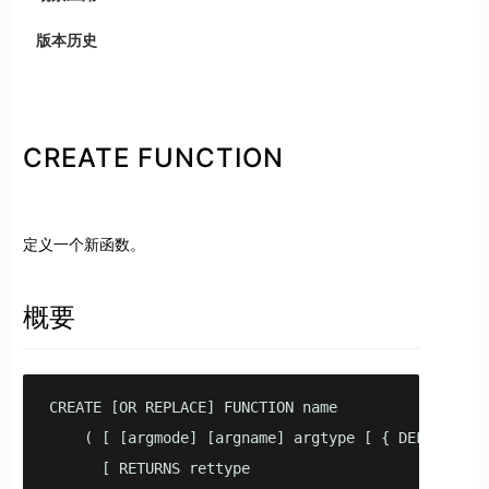
版本历史
CREATE FUNCTION
定义一个新函数。
概要
CREATE [OR REPLACE] FUNCTION name    

    ( [ [argmode] [argname] argtype [ { DEFAULT | =
      [ RETURNS rettype 
