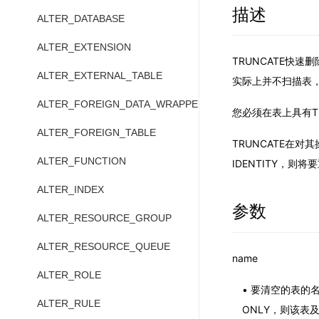
描述
ALTER_DATABASE
ALTER_EXTENSION
TRUNCATE快
ALTER_EXTERNAL_TABLE
实际上并不扫描表
ALTER_FOREIGN_DATA_WRAPPER
您必须在表上具有T
ALTER_FOREIGN_TABLE
TRUNCATE在
ALTER_FUNCTION
IDENTITY，
ALTER_INDEX
参数
ALTER_RESOURCE_GROUP
ALTER_RESOURCE_QUEUE
name
ALTER_ROLE
要清空的表的名
ALTER_RULE
ONLY，则该表