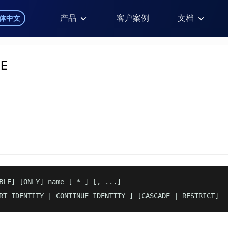
产品
客户案例
文档
体中文
E
BLE] [ONLY] name [ * ] [, ...]

RT IDENTITY | CONTINUE IDENTITY ] [CASCADE | RESTRICT]