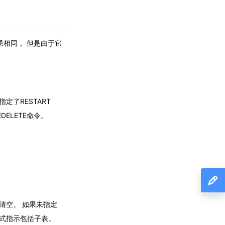
果相同， 但是由于它
定了RESTART
ELETE命令。
清空。 如果未指定
显式指示包括子表。