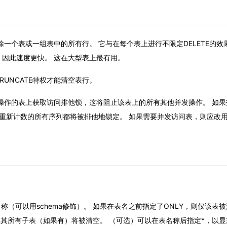
速删除一个表或一组表中的所有行。 它与在每个表上进行不限定DELETE的效
，因此速度更快。 这在大型表上最有用。
RUNCATE特权才能清空表行。
对其操作的表上获取访问排他锁，这将阻止该表上的所有其他并发操作。 如果指
则将要重新计数的所有序列都将被排他地锁定。 如果需要并发访问表，则应改用D
称（可以用schema修饰）。 如果在表名之前指定了ONLY，则仅该表被
及其所有子表（如果有）将被清空。 （可选）可以在表名称后指定*，以