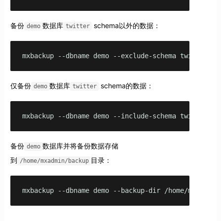
备份
数据库
schema以外的数据：
demo
twitter
mxbackup --dbname demo --exclude-schema twitter
仅备份
数据库
schema的数据：
demo
twitter
mxbackup --dbname demo --include-schema twitter
备份
数据库并将备份数据存储
demo
到
目录：
/home/mxadmin/backup
mxbackup --dbname demo --backup-dir /home/mxadmin/