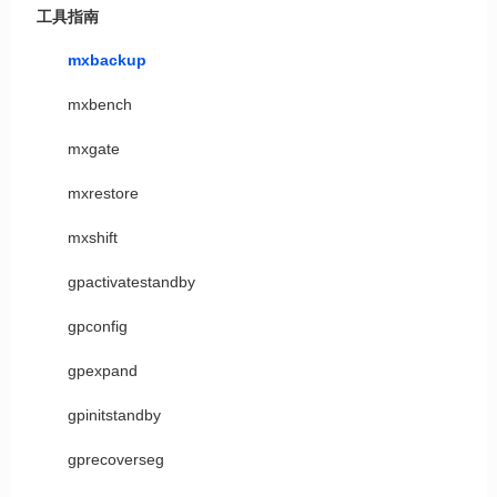
工具指南
mxbackup
mxbench
mxgate
mxrestore
mxshift
gpactivatestandby
gpconfig
gpexpand
gpinitstandby
gprecoverseg