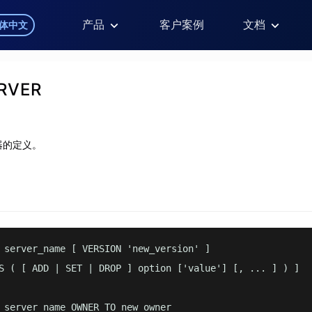
产品
客户案例
文档
体中文
RVER
器的定义。
 server_name [ VERSION 'new_version' ]

S ( [ ADD | SET | DROP ] option ['value'] [, ... ] ) ]

 server_name OWNER TO new_owner
