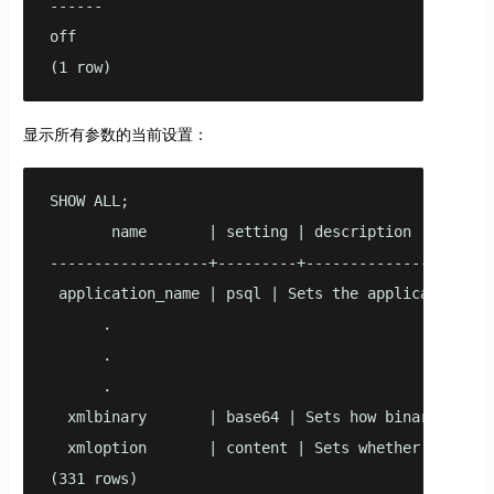
------

off

(1 row)
显示所有参数的当前设置：
SHOW ALL;

       name       | setting | description

------------------+---------+----------------------
 application_name | psql | Sets the application nam
      .

      .

      .

  xmlbinary       | base64 | Sets how binary values
  xmloption       | content | Sets whether XML data
(331 rows)