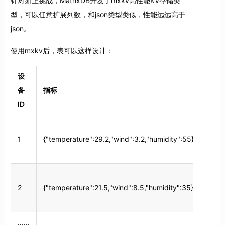
针对如上挑战，MatrixDB开发了mxkv高性能KV存储类
型，可以任意扩展列数，和json类型类似，性能远远高于
json。
使用mxkv后，表可以这样设计：
设
备
指标
时间
ID
2021
1
{"temperature":29.2,"wind":3.2,"humidity":55}
11-1
13:5
2021
2
{"temperature":21.5,"wind":8.5,"humidity":35}
11-1
13:5
......