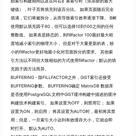
始索引构建期间以及在向右扩展索引时（添加新的最大
键值），叶子页将填充到该百分比。 如果页面随后完全
填满，它们将被拆分，从而导致索引效率逐渐下降。 B树
使用默认填充因子90，但可以选择10到100之间的任何
整数值。 如果表是静态的，则fillfactor 100最好最大程
度地减小索引的物理大小， 但是对于大量更新的表，较
小的fillfactor更好地最小化对页面拆分的需求。 其他索
引方法以不同但大致相似的方式使用fillfactor；默认的填
充因子因方法而异。
BUFFERING - 除FILLFACTOR之外，GiST索引还接受
BUFFERING参数。 BUFFERING确定 MatrixDB 数据库
是否使用PostgreSQL文档中GiST缓冲构建中描述的缓冲
构建技术构建索引。 如果设置为OFF，则禁用它； 如果
设置为ON，则启用； 将其设置为AUTO时，最初将其禁
用；但是，一旦索引大小达到有效缓存大小，它就会即
时打开。 默认为AUTO。