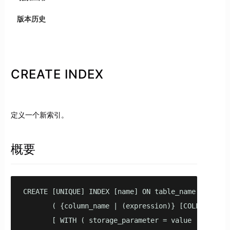
版本历史
CREATE INDEX
定义一个新索引。
概要
CREATE [UNIQUE] INDEX [name] ON table_name [USING m
       ( {column_name | (expression)} [COLLATE par
       [ WITH ( storage_parameter = value [, ... ] 