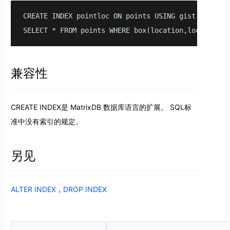
CREATE INDEX pointloc ON points USING gist (box(loc
SELECT * FROM points WHERE box(location,location) 
兼容性
CREATE INDEX是 MatrixDB 数据库语言的扩展。 SQL标
准中没有索引的规定。
另见
ALTER INDEX
，
DROP INDEX