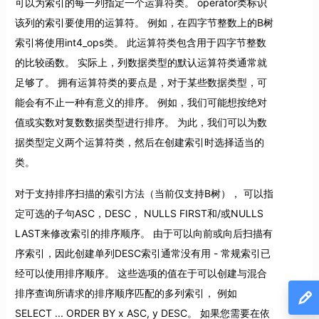
可以为索引的每一列指定一个运算符类。 operator类标识
该列的索引要使用的运算符。 例如，在四字节整数上的B树
索引将使用int4_ops类。 此运算符类包含用于四字节整数
的比较函数。 实际上，列数据类型的默认运算符类通常就
足够了。 拥有运算符类的要点是，对于某些数据类型，可
能会有不止一种有意义的排序。 例如，我们可能想按绝对
值或实数对复数数据类型进行排序。 为此，我们可以为数
据类型定义两个运算符类，然后在创建索引时选择适当的
类。
对于支持排序扫描的索引方法（当前仅支持B树）， 可以指
定可选的子句ASC，DESC， NULLS FIRST和/或NULLS
LAST来修改索引的排序顺序。 由于可以向前或向后扫描有
序索引，因此创建单列DESC索引通常没有用 - 常规索引已
经可以使用排序顺序。 这些选项的值在于可以创建与混合
排序查询所请求的排序顺序匹配的多列索引， 例如
SELECT ... ORDER BY x ASC, y DESC。 如果您需要在依