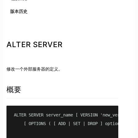
版本历史
ALTER SERVER
修改一个外部服务器的定义。
概要
ALTER SERVER server_name [ VERSION 'new_version' ]

    [ OPTIONS ( [ ADD | SET | DROP ] option ['value