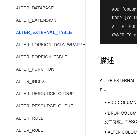
ALTER_DATABASE
  ADD [COLUM
  DROP [COLU
ALTER_EXTENSION
  ALTER [COL
ALTER_EXTERNAL_TABLE
  OWNER TO n
ALTER_FOREIGN_DATA_WRAPPER
ALTER_FOREIGN_TABLE
描述
ALTER_FUNCTION
ALTER EXTERN
ALTER_INDEX
作。
ALTER_RESOURCE_GROUP
ADD COLU
ALTER_RESOURCE_QUEUE
DROP COL
ALTER_ROLE
义中修改。CAS
ALTER_RULE
ALTER COL