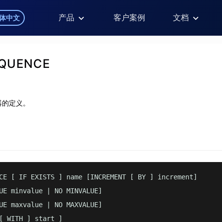
产品
客户案例
文档
体中文
EQUENCE
器的定义。
CE [ IF EXISTS ] name [INCREMENT [ BY ] increment] 

UE minvalue | NO MINVALUE] 

UE maxvalue | NO MAXVALUE] 

[ WITH ] start ]
