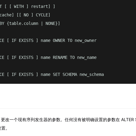
T [ [ WITH ] restart] ]

cache] [[ NO ] CYCLE] 

BY {table.column | NONE}]

CE [ IF EXISTS ] name OWNER TO new_owner

CE [ IF EXISTS ] name RENAME TO new_name

CE [ IF EXISTS ] name SET SCHEMA new_schema
ENCE 更改一个现有序列发生器的参数。任何没有被明确设置的参数在 ALTER S
设置。