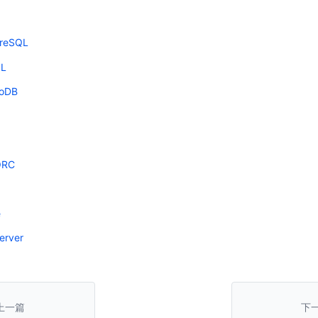
greSQL
QL
goDB
ORC
e
rver
上一篇
下一