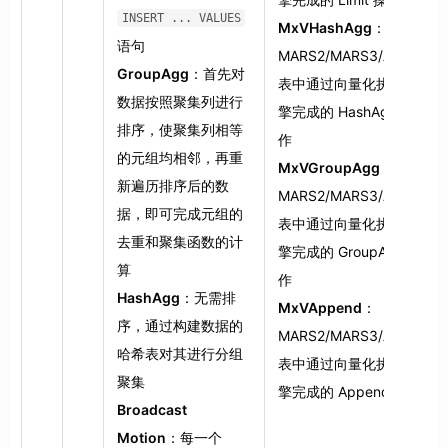
INSERT ... VALUES
MxVHashAgg
：
语句
MARS2/MARS3/AOCO
GroupAgg
：首先对
表中通过向量化执行引
数据按照聚集列进行
擎完成的 HashAgg 操
排序，使聚集列相等
作
的元组均相邻，再重
MxVGroupAgg
：
新遍历排序后的数
MARS2/MARS3/AOCO
据，即可完成元组的
表中通过向量化执行引
去重和聚集函数的计
擎完成的 GroupAgg 操
算
作
HashAgg
：无需排
MxVAppend
：
序，通过构建数据的
MARS2/MARS3/AOCO
哈希表对其进行分组
表中通过向量化执行引
聚集
擎完成的 Append 操作
Broadcast
Motion
：每一个