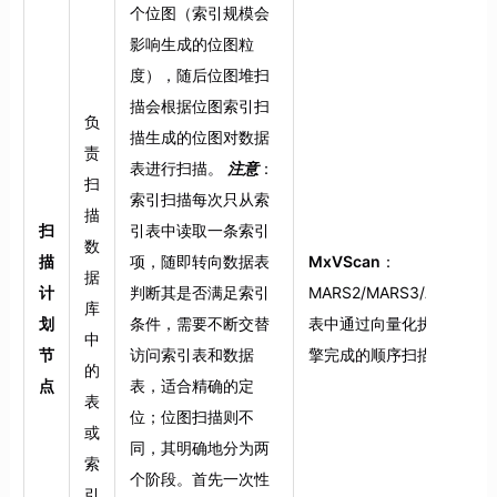
个位图（索引规模会
影响生成的位图粒
度），随后位图堆扫
描会根据位图索引扫
负
描生成的位图对数据
责
表进行扫描。
注意
：
扫
索引扫描每次只从索
描
扫
引表中读取一条索引
数
描
项，随即转向数据表
MxVScan
：
据
计
判断其是否满足索引
MARS2/MARS3/AOCO
库
划
条件，需要不断交替
表中通过向量化执行引
中
节
访问索引表和数据
擎完成的顺序扫描操作
的
点
表，适合精确的定
表
位；位图扫描则不
或
同，其明确地分为两
索
个阶段。首先一次性
引