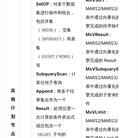
SetOP
：对多个数据
MARS2/MARS3/AOCO
集进行操作和组合，
表中通过向量化执行引
包括并集
擎完成的排序操作
（
）、交集
UNION
MxVResult
：
（
）和差
INTERSECT
MARS2/MARS3/AOCO
集
表中通过向量化执行引
（
/
）
EXCEPT
MINUS
擎完成的 Result 操作
等
MxVSubqueryScan
：
SubqueryScan
：计
MARS2/MARS3/AOCO
算任何子查询
表中通过向量化执行引
其
Append
：将多个结
擎完成的子查询扫描操
他
果集合并为一个
作
计
Result
：处理仅需一
MxVLimit
：
划
次计算的条件表达式
MARS2/MARS3/AOCO
节
或仅包含一个
表中通过向量化执行引
点
子句的
VALUES
擎完成的 Limit 操作