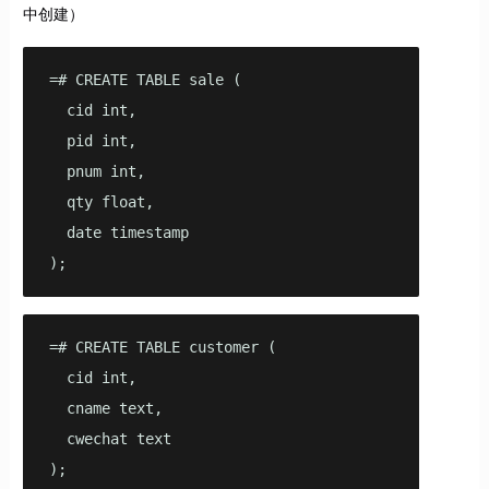
中创建）
=# CREATE TABLE sale (

  cid int,

  pid int,

  pnum int,

  qty float,

  date timestamp

);
=# CREATE TABLE customer (

  cid int,

  cname text,

  cwechat text

);