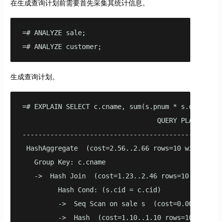
在生成查询计划前需要首先采集其统计信息。
=# ANALYZE sale;

=# ANALYZE customer;
生成查询计划。
=# EXPLAIN SELECT c.cname, sum(s.pnum * s.qty) AS 
                                  QUERY PLAN

---------------------------------------------------
 HashAggregate  (cost=2.56..2.66 rows=10 width=14)

   Group Key: c.cname

   ->  Hash Join  (cost=1.23..2.46 rows=10 width=18
         Hash Cond: (s.cid = c.cid)

         ->  Seq Scan on sale s  (cost=0.00..1.10 r
         ->  Hash  (cost=1.10..1.10 rows=10 width=1