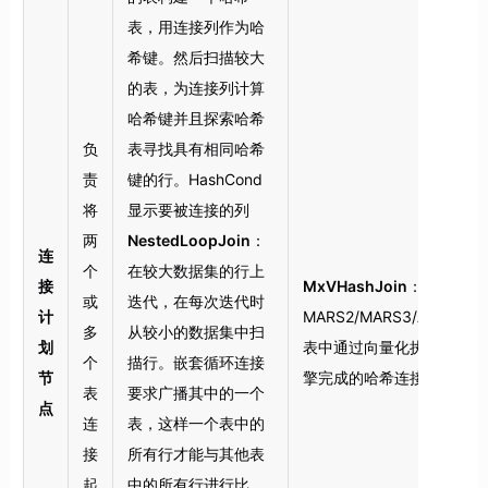
表，用连接列作为哈
希键。然后扫描较大
的表，为连接列计算
哈希键并且探索哈希
负
表寻找具有相同哈希
责
键的行。HashCond
将
显示要被连接的列
两
NestedLoopJoin
：
连
个
在较大数据集的行上
接
MxVHashJoin
：
或
迭代，在每次迭代时
计
MARS2/MARS3/AOCO
多
从较小的数据集中扫
划
表中通过向量化执行引
个
描行。嵌套循环连接
节
擎完成的哈希连接操作
表
要求广播其中的一个
点
连
表，这样一个表中的
接
所有行才能与其他表
起
中的所有行进行比