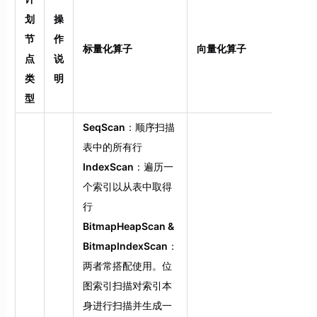
划
操
节
作
标量化算子
向量化算子
点
说
类
明
型
SeqScan
：顺序扫描
表中的所有行
IndexScan
：遍历一
个索引以从表中取得
行
BitmapHeapScan &
BitmapIndexScan
：
两者常搭配使用。位
图索引扫描对索引本
身进行扫描并生成一