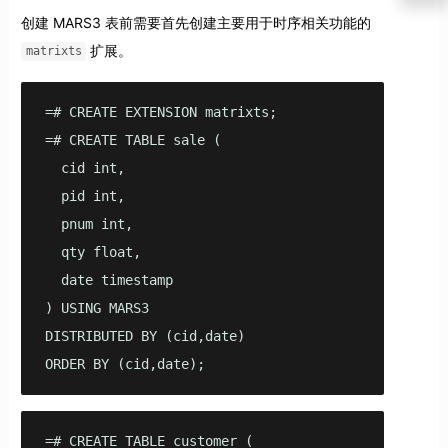
创建 MARS3 表前需要首先创建主要用于时序相关功能的
扩展。
matrixts
=# CREATE EXTENSION matrixts;

=# CREATE TABLE sale (

  cid int,

  pid int,

  pnum int,

  qty float,

  date timestamp

) USING MARS3

DISTRIBUTED BY (cid,date)

ORDER BY (cid,date);
=# CREATE TABLE customer (
