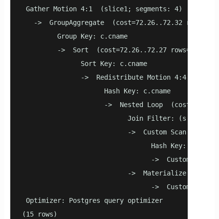
 Gather Motion 4:1  (slice1; segments: 4)  (cost=72
   ->  GroupAggregate  (cost=72.26..72.32 rows=2 wi
         Group Key: c.cname

         ->  Sort  (cost=72.26..72.27 rows=2 width=
               Sort Key: c.cname

               ->  Redistribute Motion 4:4  (slice
                     Hash Key: c.cname

                     ->  Nested Loop  (cost=0.00..7
                           Join Filter: (s.cid = c.
                           ->  Custom Scan (MxVMot
                                 Hash Key: s.cid

                                 ->  Custom Scan (
                           ->  Materialize  (cost=0
                                 ->  Custom Scan (
 Optimizer: Postgres query optimizer

(15 rows)