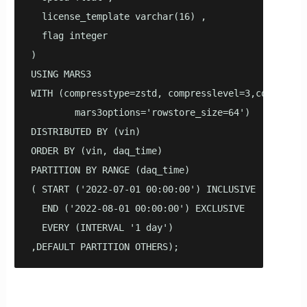
  license_template varchar(16) ,

  flag integer

)

USING MARS3

WITH (compresstype=zstd, compresslevel=3,compress_t
        mars3options='rowstore_size=64')

DISTRIBUTED BY (vin)

ORDER BY (vin, daq_time)

PARTITION BY RANGE (daq_time)

( START ('2022-07-01 00:00:00') INCLUSIVE

  END ('2022-08-01 00:00:00') EXCLUSIVE

  EVERY (INTERVAL '1 day')

,DEFAULT PARTITION OTHERS);