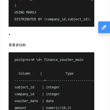
) 

USING MARS3

DISTRIBUTED BY (company_id,subject_id);
查看表结构
postgres=# \d+ finance_voucher_main

                                                T
  Column     |            Type             | Col
---------------+-----------------------------+--
subject_id    | integer                     |    
company_id    | integer                     |    
voucher_date  | date                        |    
amount        | numeric(18,2)               |    