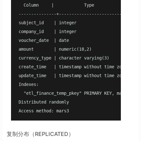
  Column     |            Type             | Col
---------------+-----------------------------+--
subject_id    | integer                     |    
company_id    | integer                     |    
voucher_date  | date                        |    
amount        | numeric(18,2)               |    
currency_type | character varying(3)        |    
create_time   | timestamp without time zone |    
update_time   | timestamp without time zone |    
Indexes:

  "etl_finance_temp_pkey" PRIMARY KEY, mars3_btre
Distributed randomly

Access method: mars3
复制分布（REPLICATED）