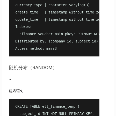
currency_type | character varying(3)        |    
create_time   | timestamp without time zone |    
update_time   | timestamp without time zone |    
Indexes:

  "finance_voucher_main_pkey" PRIMARY KEY, mars3_
Distributed by: (company_id, subject_id)

Access method: mars3
随机分布（RANDOM）
建表语句
CREATE TABLE etl_finance_temp (

  subject_id INT NOT NULL PRIMARY KEY,
