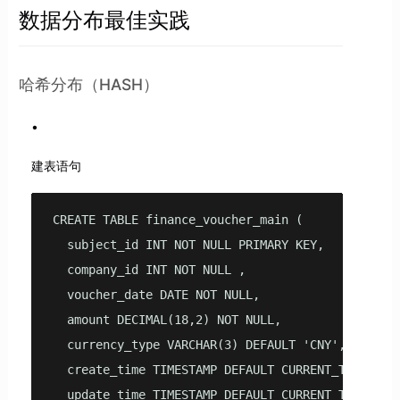
数据分布最佳实践
哈希分布（HASH）
建表语句
CREATE TABLE finance_voucher_main (

  subject_id INT NOT NULL PRIMARY KEY,

  company_id INT NOT NULL ,

  voucher_date DATE NOT NULL,

  amount DECIMAL(18,2) NOT NULL,

  currency_type VARCHAR(3) DEFAULT 'CNY',

  create_time TIMESTAMP DEFAULT CURRENT_TIMESTAMP
  update_time TIMESTAMP DEFAULT CURRENT_TIMESTAMP