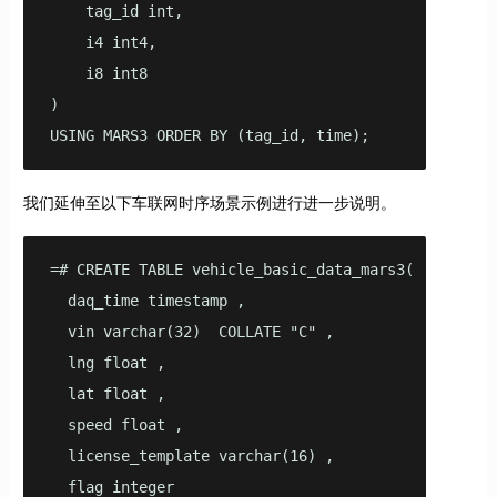
    tag_id int,

    i4 int4,

    i8 int8

)

USING MARS3 ORDER BY (tag_id, time);
我们延伸至以下车联网时序场景示例进行进一步说明。
=# CREATE TABLE vehicle_basic_data_mars3(

  daq_time timestamp ,

  vin varchar(32)  COLLATE "C" ,

  lng float ,

  lat float ,

  speed float ,

  license_template varchar(16) ,

  flag integer
