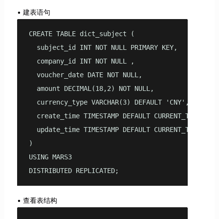
建表语句
CREATE TABLE dict_subject (

  subject_id INT NOT NULL PRIMARY KEY,

  company_id INT NOT NULL ,

  voucher_date DATE NOT NULL,

  amount DECIMAL(18,2) NOT NULL,

  currency_type VARCHAR(3) DEFAULT 'CNY',

  create_time TIMESTAMP DEFAULT CURRENT_TIMESTAMP
  update_time TIMESTAMP DEFAULT CURRENT_TIMESTAMP
) 

USING MARS3

DISTRIBUTED REPLICATED;
查看表结构