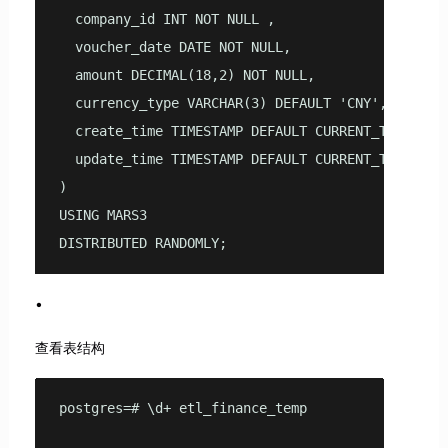
  company_id INT NOT NULL ,

  voucher_date DATE NOT NULL,

  amount DECIMAL(18,2) NOT NULL,

  currency_type VARCHAR(3) DEFAULT 'CNY',

  create_time TIMESTAMP DEFAULT CURRENT_TIMESTAMP
  update_time TIMESTAMP DEFAULT CURRENT_TIMESTAMP
) 

USING MARS3

DISTRIBUTED RANDOMLY;
查看表结构
postgres=# \d+ etl_finance_temp

                                                 