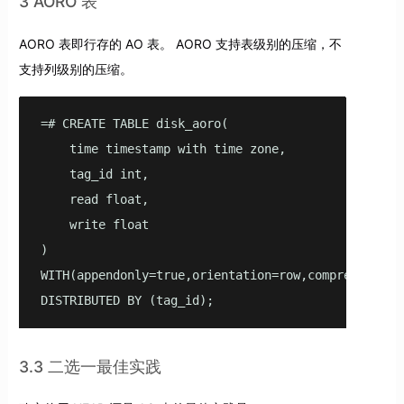
3 AORO 表
AORO 表即行存的 AO 表。 AORO 支持表级别的压缩，不
支持列级别的压缩。
=# CREATE TABLE disk_aoro(

    time timestamp with time zone,

    tag_id int,

    read float,

    write float

)

WITH(appendonly=true,orientation=row,compresstype=z
DISTRIBUTED BY (tag_id);
3.3 二选一最佳实践