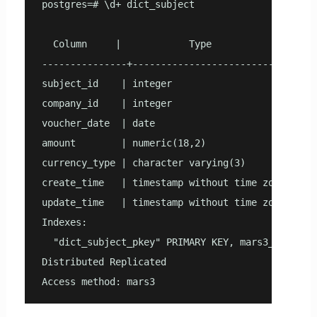
postgres=# \d+ dict_subject

                                                 
  Column     |            Type             | Col
---------------+-----------------------------+--
subject_id    | integer                     |    
company_id    | integer                     |    
voucher_date  | date                        |    
amount        | numeric(18,2)               |    
currency_type | character varying(3)        |    
create_time   | timestamp without time zone |    
update_time   | timestamp without time zone |    
Indexes:

  "dict_subject_pkey" PRIMARY KEY, mars3_btree (s
Distributed Replicated

Access method: mars3