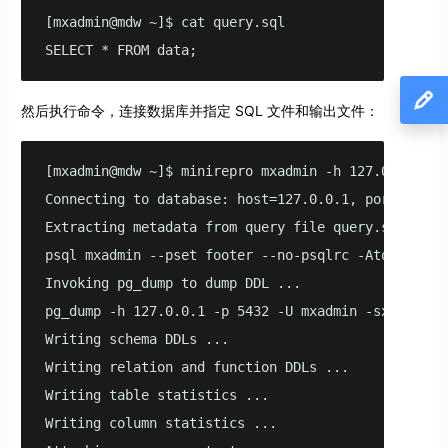
[mxadmin@mdw ~]$ cat query.sql

SELECT * FROM data;
然后执行命令，连接数据库并指定 SQL 文件和输出文件：
[mxadmin@mdw ~]$ minirepro mxadmin -h 127.0.0.1 -U
Connecting to database: host=127.0.0.1, port=5432, 
Extracting metadata from query file query.sql ...

psql mxadmin --pset footer --no-psqlrc -Atq -h 127
Invoking pg_dump to dump DDL ...

pg_dump -h 127.0.0.1 -p 5432 -U mxadmin -sxO mxadm
Writing schema DDLs ...

Writing relation and function DDLs ...

Writing table statistics ...

Writing column statistics ...
