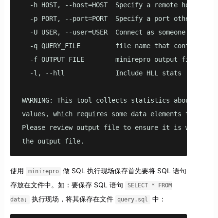
  -h HOST, --host=HOST  Specify a remote host

  -p PORT, --port=PORT  Specify a port other than 5
  -U USER, --user=USER  Connect as someone other th
  -q QUERY_FILE         file name that contains the
  -f OUTPUT_FILE        minirepro output file name

  -l, --hll             Include HLL stats

WARNING: This tool collects statistics about your d
values, which requires some data elements to be inc
Please review output file to ensure it is within co
the output file.
使用
做 SQL 执行现场保存首先要将 SQL 语句
minirepro
存放在文件中。如：要保存 SQL 语句
SELECT * FROM
执行现场，将其保存在文件
中：
data;
query.sql