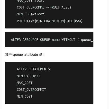
   MAX_COST=float

   COST_OVERCOMMIT={TRUE|FALSE}

   MIN_COST=float

   PRIORITY={MIN|LOW|MEDIUM|HIGH|MAX}
ALTER RESOURCE QUEUE name WITHOUT ( queue_attribut
其中 queue_attribute 是：
   ACTIVE_STATEMENTS

   MEMORY_LIMIT

   MAX_COST

   COST_OVERCOMMIT

   MIN_COST