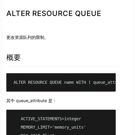
ALTER RESOURCE QUEUE
更改资源队列的限制。
概要
ALTER RESOURCE QUEUE name WITH ( queue_attribute=v
其中 queue_attribute 是：
   ACTIVE_STATEMENTS=integer

   MEMORY_LIMIT='memory_units'
