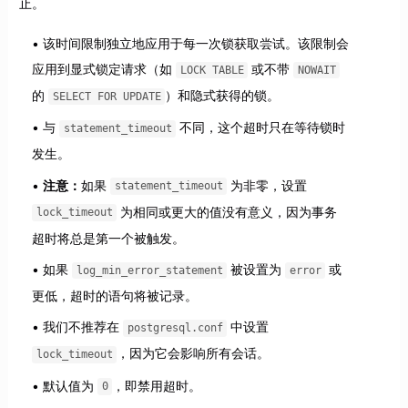
止。
该时间限制独立地应用于每一次锁获取尝试。该限制会
应用到显式锁定请求（如
或不带
LOCK TABLE
NOWAIT
的
）和隐式获得的锁。
SELECT FOR UPDATE
与
不同，这个超时只在等待锁时
statement_timeout
发生。
注意：
如果
为非零，设置
statement_timeout
为相同或更大的值没有意义，因为事务
lock_timeout
超时将总是第一个被触发。
如果
被设置为
或
log_min_error_statement
error
更低，超时的语句将被记录。
我们不推荐在
中设置
postgresql.conf
，因为它会影响所有会话。
lock_timeout
默认值为
，即禁用超时。
0