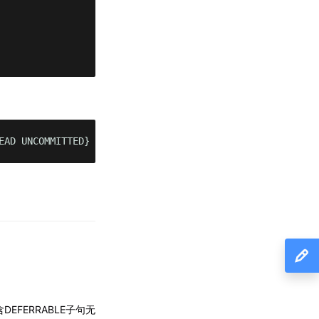
EAD UNCOMMITTED}
EFERRABLE子句无