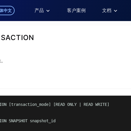
产品
客户案例
文档
体中文
NSACTION
性。
ION [transaction_mode] [READ ONLY | READ WRITE]

ION SNAPSHOT snapshot_id
