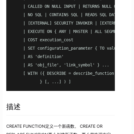
    | CALLED ON NULL INPUT | RETURNS NULL ON NULL I
    | NO SQL | CONTAINS SQL | READS SQL DATA | MODI
    | [EXTERNAL] SECURITY INVOKER | [EXTERNAL] SECU
    | EXECUTE ON { ANY | MASTER | ALL SEGMENTS | IN
    | COST execution_cost

    | SET configuration_parameter { TO value | = va
    | AS 'definition'

    | AS 'obj_file', 'link_symbol' } ...

    [ WITH ({ DESCRIBE = describe_function

           } [, ...] ) ]
描述
CREATE FUNCTION定义一个新函数。 CREATE OR