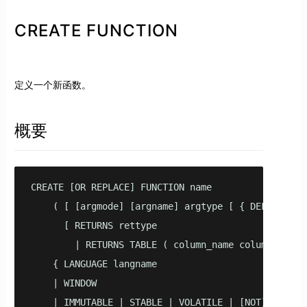
CREATE FUNCTION
定义一个新函数。
概要
CREATE [OR REPLACE] FUNCTION name    

    ( [ [argmode] [argname] argtype [ { DEFAULT | =
      [ RETURNS rettype 

        | RETURNS TABLE ( column_name column_type [
    { LANGUAGE langname

    | WINDOW

    | IMMUTABLE | STABLE | VOLATILE | [NOT] LEAKPRO