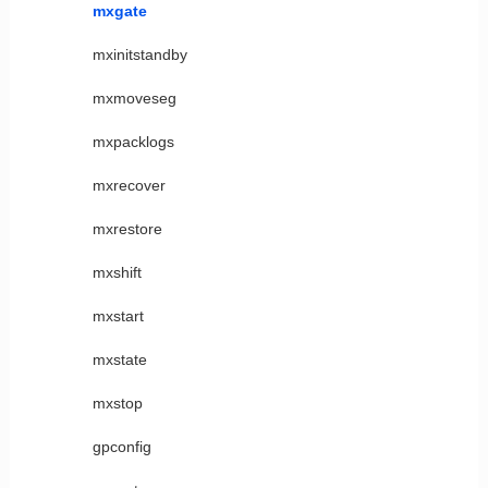
mxgate
mxinitstandby
mxmoveseg
mxpacklogs
mxrecover
mxrestore
mxshift
mxstart
mxstate
mxstop
gpconfig