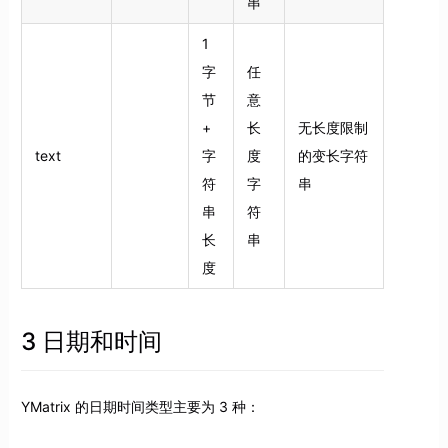
串
1
字
任
节
意
+
长
无长度限制
text
字
度
的变长字符
符
字
串
串
符
长
串
度
3 日期和时间
YMatrix 的日期时间类型主要为 3 种：