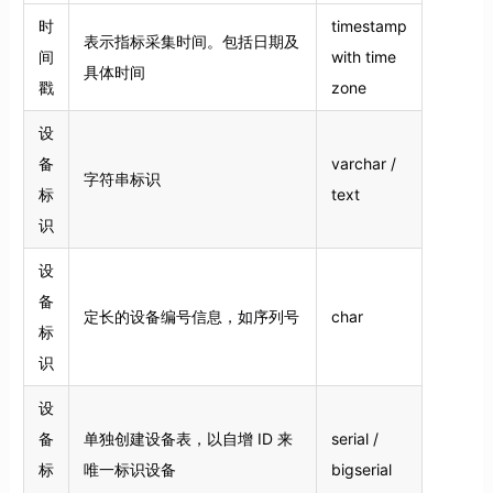
时
timestamp
表示指标采集时间。包括日期及
间
with time
具体时间
戳
zone
设
备
varchar /
字符串标识
标
text
识
设
备
定长的设备编号信息，如序列号
char
标
识
设
备
单独创建设备表，以自增 ID 来
serial /
标
唯一标识设备
bigserial