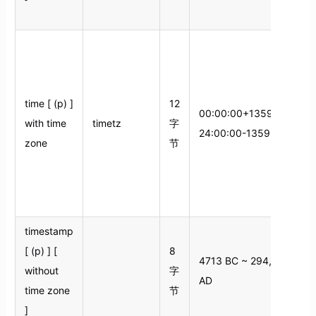
time [ (p) ]
12
00:00:00+1359 ~
with time
timetz
字
24:00:00-1359
zone
节
间
timestamp
[ (p) ] [
8
4713 BC ~ 294,277
without
字
AD
time zone
节
]