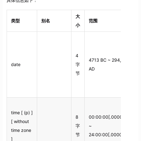
具体信息如下：
大
类型
别名
范围
小
4
4713 BC ~ 294,277
date
字
AD
节
(
月
time [ (p) ]
8
00:00:00[.000000]
[ without
字
~
time zone
节
24:00:00[.000000]
]