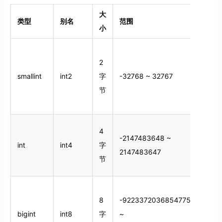
大
类型
别名
范围
小
2
smallint
int2
字
-32768 ~ 32767
节
4
-2147483648 ~
int
int4
字
2147483647
节
8
-9223372036854775808
bigint
int8
字
~