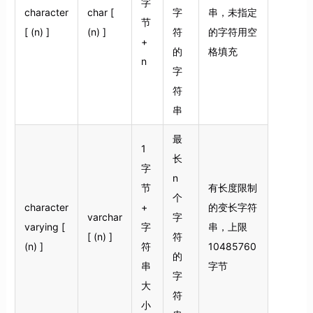
字
character
char [
字
串，未指定
节
[ (n) ]
(n) ]
符
的字符用空
+
的
格填充
n
字
符
串
最
1
长
字
n
节
有长度限制
个
character
+
的变长字符
varchar
字
varying [
字
串，上限
[ (n) ]
符
(n) ]
符
10485760
的
串
字节
字
大
符
小