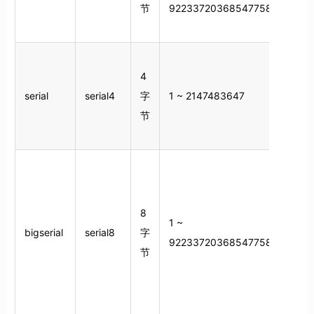
节
9223372036854775807
4
serial
serial4
字
1 ~ 2147483647
节
8
1 ~
bigserial
serial8
字
9223372036854775807
节