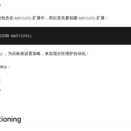
分
能包含在
扩展中，所以首先要创建
扩展：
matrixts
matrixts
SION matrixts;
，为目标表设置策略，来实现分区维护自动化：
cy
icy：
g
s
tioning