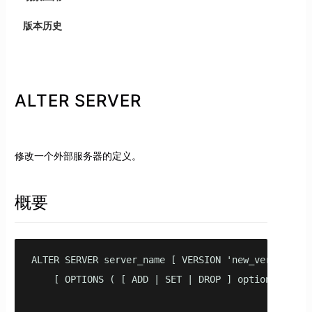
版本历史
ALTER SERVER
修改一个外部服务器的定义。
概要
ALTER SERVER server_name [ VERSION 'new_version' ]

    [ OPTIONS ( [ ADD | SET | DROP ] option ['value