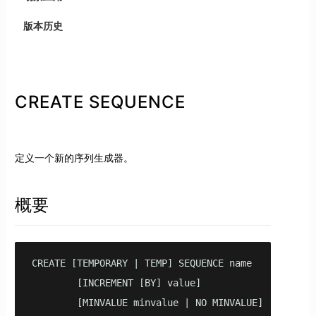
版本历史
CREATE SEQUENCE
定义一个新的序列生成器。
概要
CREATE [TEMPORARY | TEMP] SEQUENCE name

        [INCREMENT [BY] value]

        [MINVALUE minvalue | NO MINVALUE]
