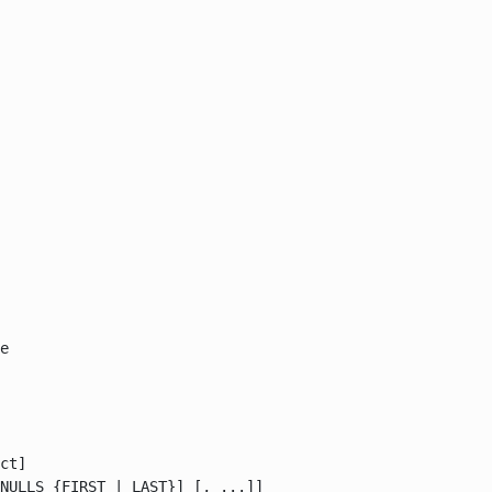
e

ct]

NULLS {FIRST | LAST}] [, ...]]
