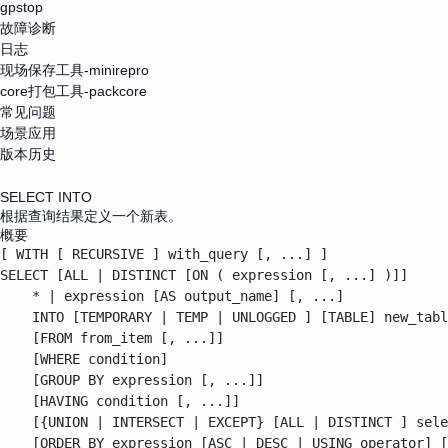
gpstop
故障诊断
日志
现场保存工具-minirepro
core打包工具-packcore
常见问题
场景应用
版本历史
SELECT INTO
根据查询结果定义一个新表。
概要
[ WITH [ RECURSIVE ] with_query [, ...] ]

SELECT [ALL | DISTINCT [ON ( expression [, ...] )]]

    * | expression [AS output_name] [, ...]

    INTO [TEMPORARY | TEMP | UNLOGGED ] [TABLE] new_tabl
    [FROM from_item [, ...]]

    [WHERE condition]

    [GROUP BY expression [, ...]]

    [HAVING condition [, ...]]

    [{UNION | INTERSECT | EXCEPT} [ALL | DISTINCT ] sele
    [ORDER BY expression [ASC | DESC | USING operator] [