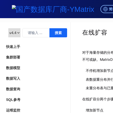
简
在线扩容
快速上手
对于海量存储的分
集群部署
不可或缺。Matri
数据模型
不停机增加新节
数据写入
表数据重分布并
未重分布表与已
数据查询
在线扩容分两个步
SQL参考
增加新节点
运维监控