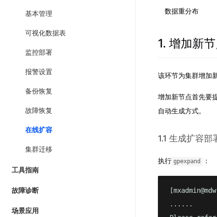
数据重分布
基本管理
可视化数据表
1. 增加新
监控部署
报警设置
该环节为集群增加新
备份恢复
增加新节点首先要
自动生成方式。
故障恢复
在线扩容
1.1 生成扩容
集群迁移
执行
：
gpexpand
工具指南
故障诊断
[mxadmin@mdw
......

场景应用