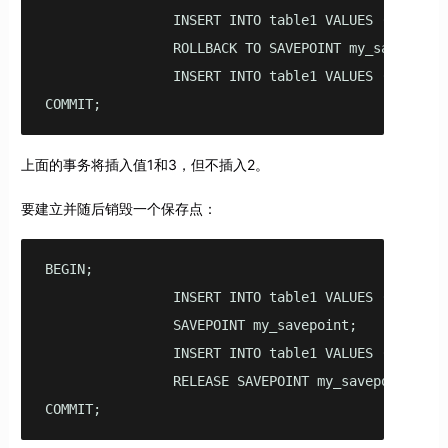
                INSERT INTO table1 VALUES (2);

                ROLLBACK TO SAVEPOINT my_savepoint;
                INSERT INTO table1 VALUES (3);

COMMIT;
上面的事务将插入值1和3，但不插入2。
要建立并随后销毁一个保存点：
BEGIN;

                INSERT INTO table1 VALUES (3);

                SAVEPOINT my_savepoint;

                INSERT INTO table1 VALUES (4);

                RELEASE SAVEPOINT my_savepoint;

COMMIT;