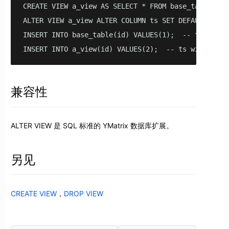
CREATE VIEW a_view AS SELECT * FROM base_table;

ALTER VIEW a_view ALTER COLUMN ts SET DEFAULT now()
INSERT INTO base_table(id) VALUES(1);  -- ts will r
INSERT INTO a_view(id) VALUES(2);  -- ts will rece
兼容性
ALTER VIEW 是 SQL 标准的 YMatrix 数据库扩展。
另见
CREATE VIEW
，
DROP VIEW