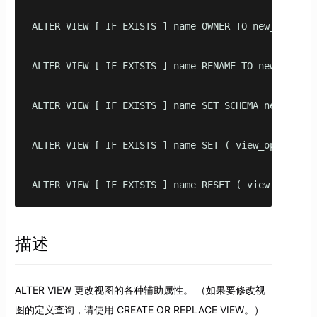
ALTER VIEW [ IF EXISTS ] name OWNER TO new_owner

ALTER VIEW [ IF EXISTS ] name RENAME TO new_name

ALTER VIEW [ IF EXISTS ] name SET SCHEMA new_schema
ALTER VIEW [ IF EXISTS ] name SET ( view_option_na
ALTER VIEW [ IF EXISTS ] name RESET ( view_option_
描述
ALTER VIEW 更改视图的各种辅助属性。 （如果要修改视
图的定义查询，请使用 CREATE OR REPLACE VIEW。）