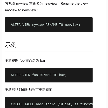
将视图 myview 重命名为 newview：Rename the view
myview to newview：
ALTER VIEW myview RENAME TO newview;
示例
要将视图 foo 重命名为 bar：
ALTER VIEW foo RENAME TO bar;
要将默认列值附加到可更新视图：
CREATE TABLE base_table (id int, ts timestamptz);
