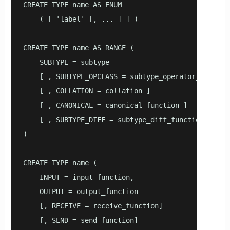
CREATE TYPE name AS ENUM 

    ( [ 'label' [, ... ] ] )

CREATE TYPE name AS RANGE (

    SUBTYPE = subtype

    [ , SUBTYPE_OPCLASS = subtype_operator_class ]

    [ , COLLATION = collation ]

    [ , CANONICAL = canonical_function ]

    [ , SUBTYPE_DIFF = subtype_diff_function ]

)

CREATE TYPE name (

    INPUT = input_function,

    OUTPUT = output_function

    [, RECEIVE = receive_function]

    [, SEND = send_function]
