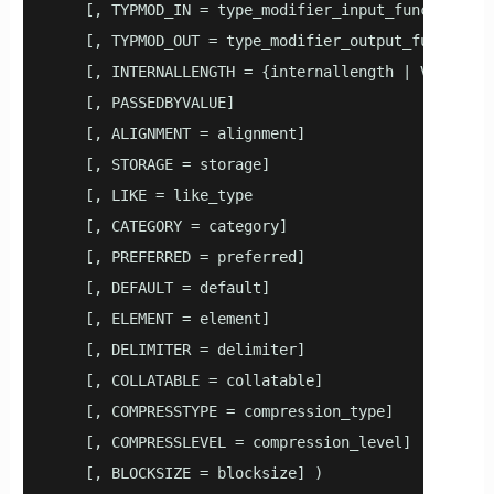
    [, TYPMOD_IN = type_modifier_input_function ]

    [, TYPMOD_OUT = type_modifier_output_function ]
    [, INTERNALLENGTH = {internallength | VARIABLE}
    [, PASSEDBYVALUE]

    [, ALIGNMENT = alignment]

    [, STORAGE = storage]

    [, LIKE = like_type

    [, CATEGORY = category]

    [, PREFERRED = preferred]

    [, DEFAULT = default]

    [, ELEMENT = element]

    [, DELIMITER = delimiter]

    [, COLLATABLE = collatable]

    [, COMPRESSTYPE = compression_type]

    [, COMPRESSLEVEL = compression_level]

    [, BLOCKSIZE = blocksize] )
