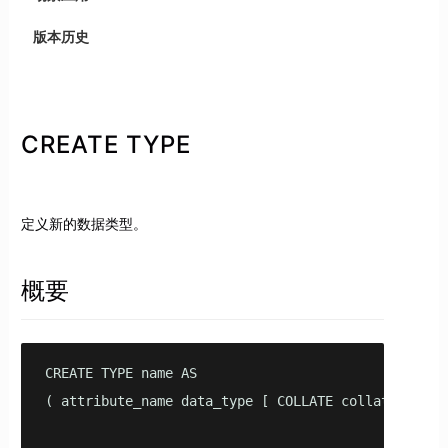
版本历史
CREATE TYPE
定义新的数据类型。
概要
CREATE TYPE name AS

( attribute_name data_type [ COLLATE collation ] [,